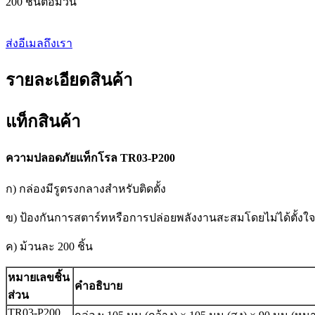
200 ชิ้นต่อม้วน
ส่งอีเมลถึงเรา
รายละเอียดสินค้า
แท็กสินค้า
ความปลอดภัย
แท็กโรล
TR03-P200
ก) กล่องมีรูตรงกลางสำหรับติดตั้ง
ข) ป้องกันการสตาร์ทหรือการปล่อยพลังงานสะสมโดยไม่ได้ตั้งใ
ค) ม้วนละ 200 ชิ้น
หมายเลขชิ้น
คำอธิบาย
ส่วน
TR03-P200