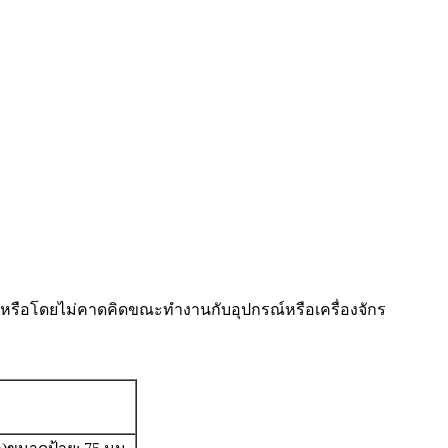
จหรือโดยไม่คาดคิดขณะทำงานกับอุปกรณ์หรือเครื่องจักร