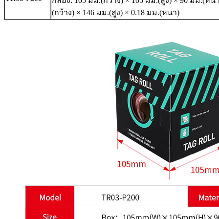
กล่อง: 105 มม.(กว้าง) × 105 มม.(สูง) × 90 มม.(หน
(กว้าง) × 146 มม.(สูง) × 0.18 มม.(หนา)