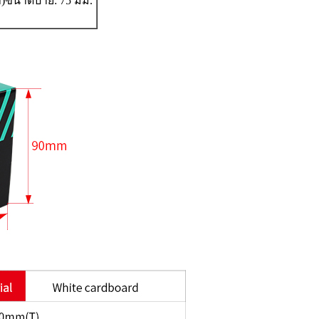
า)
ขนาดป้าย: 75 มม.