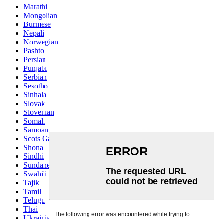
Marathi
Mongolian
Burmese
Nepali
Norwegian
Pashto
Persian
Punjabi
Serbian
Sesotho
Sinhala
Slovak
Slovenian
Somali
Samoan
Scots Gaelic
Shona
Sindhi
Sundanese
Swahili
Tajik
Tamil
Telugu
Thai
Ukrainian