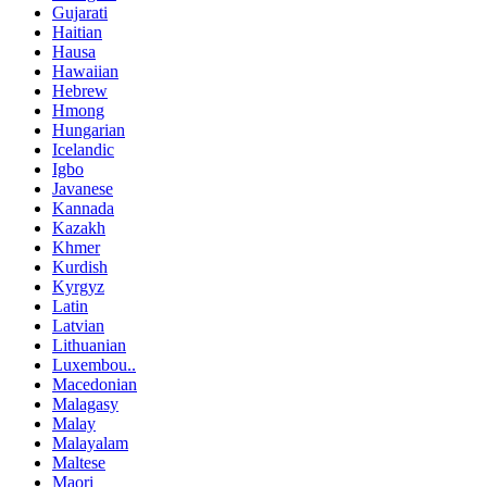
Gujarati
Haitian
Hausa
Hawaiian
Hebrew
Hmong
Hungarian
Icelandic
Igbo
Javanese
Kannada
Kazakh
Khmer
Kurdish
Kyrgyz
Latin
Latvian
Lithuanian
Luxembou..
Macedonian
Malagasy
Malay
Malayalam
Maltese
Maori