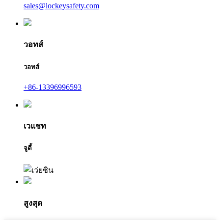
sales@lockeysafety.com
วอทส์
วอทส์
+86-13396996593
เวแชท
จูดี้
สูงสุด