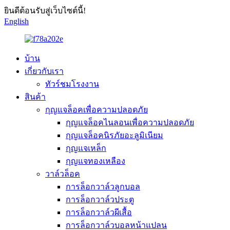
ยินดีต้อนรับสู่เว็บไซต์นี้!
English
บ้าน
เกี่ยวกับเรา
ทัวร์ชมโรงงาน
สินค้า
กุญแจล็อคเพื่อความปลอดภัย
กุญแจล็อคไนลอนเพื่อความปลอดภัย
กุญแจล็อคนิรภัยอะลูมิเนียม
กุญแจเหล็ก
กุญแจทองเหลือง
วาล์วล็อค
การล็อกวาล์วลูกบอล
การล็อกวาล์วประตู
การล็อกวาล์วผีเสื้อ
การล็อกวาล์วบอลหน้าแปลน