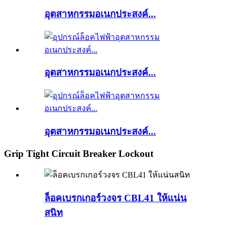
อุตสาหกรรมอเนกประสงค์...
อุตสาหกรรมอเนกประสงค์...
อุตสาหกรรมอเนกประสงค์...
Grip Tight Circuit Breaker Lockout
ล็อคเบรกเกอร์วงจร CBL41 ให้แน่น
สนิท