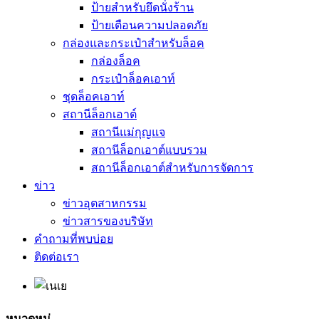
ป้ายสำหรับยึดนั่งร้าน
ป้ายเตือนความปลอดภัย
กล่องและกระเป๋าสำหรับล็อค
กล่องล็อค
กระเป๋าล็อคเอาท์
ชุดล็อคเอาท์
สถานีล็อกเอาต์
สถานีแม่กุญแจ
สถานีล็อกเอาต์แบบรวม
สถานีล็อกเอาต์สำหรับการจัดการ
ข่าว
ข่าวอุตสาหกรรม
ข่าวสารของบริษัท
คำถามที่พบบ่อย
ติดต่อเรา
หมวดหมู่