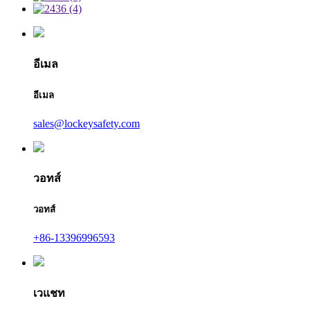
อีเมล
อีเมล
sales@lockeysafety.com
วอทส์
วอทส์
+86-13396996593
เวแชท