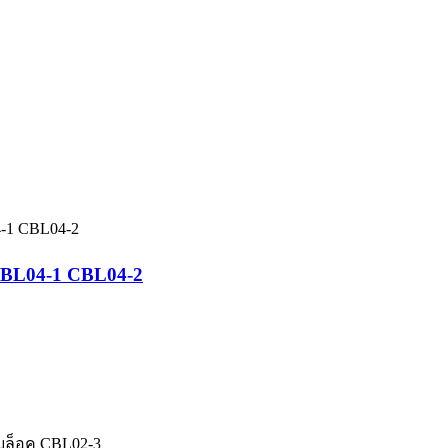
 CBL04-1 CBL04-2