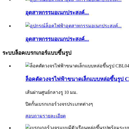
อุตสาหกรรมอเนกประสงค์...
อุตสาหกรรมอเนกประสงค์...
ระบบล็อคเบรกเกอร์แบบขึ้นรูป
ล็อคตัดวงจรไฟฟ้าขนาดเล็กแบบหล่อขึ้นรูป
เส้นผ่านศูนย์กลางรู 10 มม.
ปิดกั้นเบรกเกอร์วงจรประเภทต่างๆ
สอบถาม
รายละเอียด