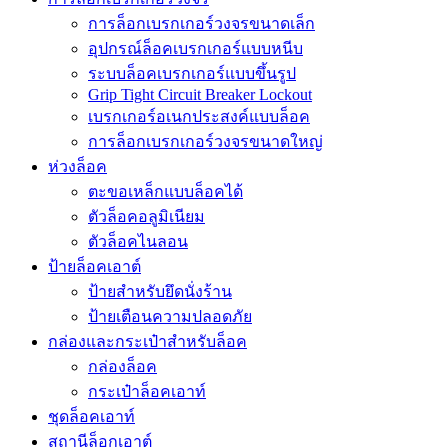
การล็อกเบรกเกอร์วงจรขนาดเล็ก
อุปกรณ์ล็อคเบรกเกอร์แบบหนีบ
ระบบล็อคเบรกเกอร์แบบขึ้นรูป
Grip Tight Circuit Breaker Lockout
เบรกเกอร์อเนกประสงค์แบบล็อค
การล็อกเบรกเกอร์วงจรขนาดใหญ่
ห่วงล็อค
ตะขอเหล็กแบบล็อคได้
ตัวล็อคอลูมิเนียม
ตัวล็อคไนลอน
ป้ายล็อคเอาต์
ป้ายสำหรับยึดนั่งร้าน
ป้ายเตือนความปลอดภัย
กล่องและกระเป๋าสำหรับล็อค
กล่องล็อค
กระเป๋าล็อคเอาท์
ชุดล็อคเอาท์
สถานีล็อกเอาต์