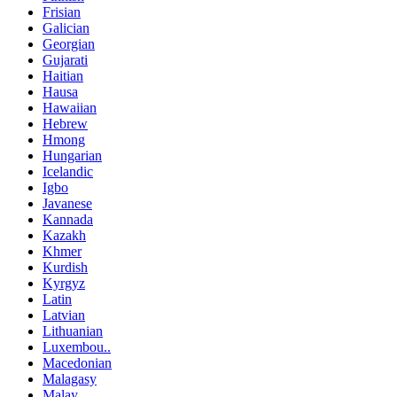
Frisian
Galician
Georgian
Gujarati
Haitian
Hausa
Hawaiian
Hebrew
Hmong
Hungarian
Icelandic
Igbo
Javanese
Kannada
Kazakh
Khmer
Kurdish
Kyrgyz
Latin
Latvian
Lithuanian
Luxembou..
Macedonian
Malagasy
Malay