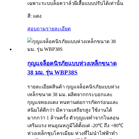
เฉพาะระบบล็อควาล์วผีเสื้อแบบปรับได้เท่านั้น
สี: แดง
สอบถาม
รายละเอียด
กุญแจล็อคนิรภัยแบบห่วงเหล็กขนาด
38 มม. รุ่น WBP38S
รายละเอียดสินค้า กุญแจล็อคนิรภัยแบบห่วง
เหล็กขนาด 38 มม. ผลิตจากกระบอกและ
กุญแจทองแดง ทนทานต่อการกัดกร่อนและ
สนิมได้ดีกว่า มีความเสถียรสูง ใช้งานได้
มากกว่า 1 ล้านครั้ง ตัวกุญแจทำจากไนลอน
เสริมแรง ทนอุณหภูมิได้ตั้งแต่ -20℃ ถึง +80℃
ห่วงเหล็กชุบโครเมียม ห่วงที่ไม่นำไฟฟ้าทำ