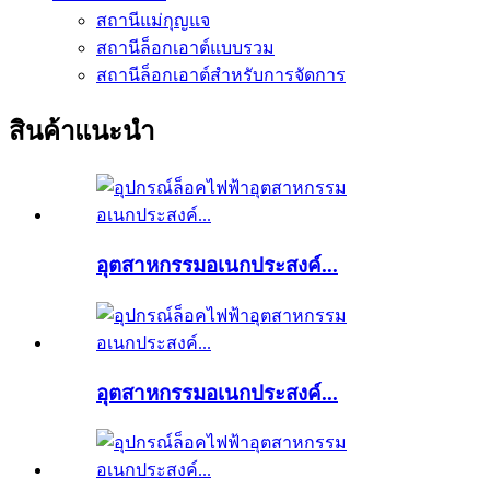
สถานีแม่กุญแจ
สถานีล็อกเอาต์แบบรวม
สถานีล็อกเอาต์สำหรับการจัดการ
สินค้าแนะนำ
อุตสาหกรรมอเนกประสงค์...
อุตสาหกรรมอเนกประสงค์...