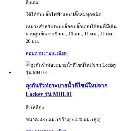
สี:แดง
ใช้ได้กับปลั๊กไฟฟ้าและปลั๊กลมทุกชนิด
เหมาะสำหรับระบบล็อคปลั๊กแบบใช้ลมที่มีเส้น
ผ่านศูนย์กลาง 9 มม., 10 มม., 11 มม., 12 มม.,
20 มม.
สอบถาม
รายละเอียด
ถุงกันรั่วท่อระบายน้ำดีไซน์ใหม่จาก
Lockey รุ่น MHL01
สี: เหลือง
ขนาด: 485 มม. (กว้าง) x 420 มม. (สูง)