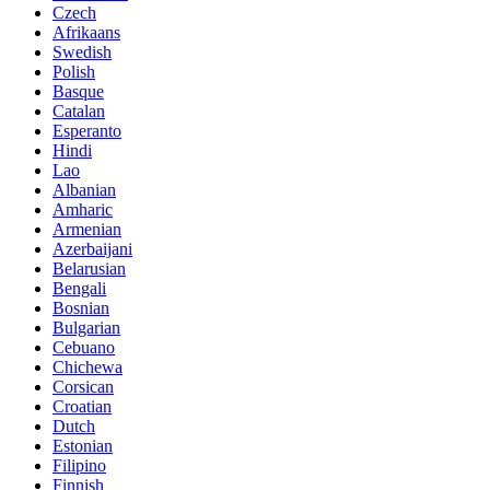
Czech
Afrikaans
Swedish
Polish
Basque
Catalan
Esperanto
Hindi
Lao
Albanian
Amharic
Armenian
Azerbaijani
Belarusian
Bengali
Bosnian
Bulgarian
Cebuano
Chichewa
Corsican
Croatian
Dutch
Estonian
Filipino
Finnish