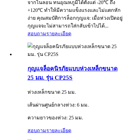
จากไนลอน ทนอุณหภูมิได้ตั้งแต่ -20℃ ถึง
+120℃ ทำให้มีความแข็งแรงและไม่แตกหัก
ง่าย คุณสมบัติการล็อกกุญแจ: เมื่อห่วงเปิดอยู่
กุญแจจะไม่สามารถใส่กลับเข้าไปได้...
สอบถาม
รายละเอียด
กุญแจล็อคนิรภัยแบบห่วงเหล็กขนาด
25 มม. รุ่น CP25S
ห่วงเหล็กขนาด 25 มม.
เส้นผ่านศูนย์กลางห่วง: 6 มม.
ความยาวของห่วง: 25 มม.
สอบถาม
รายละเอียด