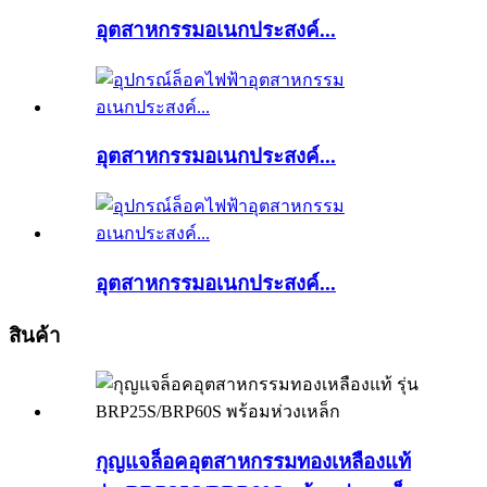
อุตสาหกรรมอเนกประสงค์...
อุตสาหกรรมอเนกประสงค์...
อุตสาหกรรมอเนกประสงค์...
สินค้า
กุญแจล็อคอุตสาหกรรมทองเหลืองแท้