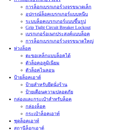
การล็อกเบรกเกอร์วงจรขนาดเล็ก
อุปกรณ์ล็อคเบรกเกอร์แบบหนีบ
ระบบล็อคเบรกเกอร์แบบขึ้นรูป
Grip Tight Circuit Breaker Lockout
เบรกเกอร์อเนกประสงค์แบบล็อค
การล็อกเบรกเกอร์วงจรขนาดใหญ่
ห่วงล็อค
ตะขอเหล็กแบบล็อคได้
ตัวล็อคอลูมิเนียม
ตัวล็อคไนลอน
ป้ายล็อคเอาต์
ป้ายสำหรับยึดนั่งร้าน
ป้ายเตือนความปลอดภัย
กล่องและกระเป๋าสำหรับล็อค
กล่องล็อค
กระเป๋าล็อคเอาท์
ชุดล็อคเอาท์
สถานีล็อกเอาต์