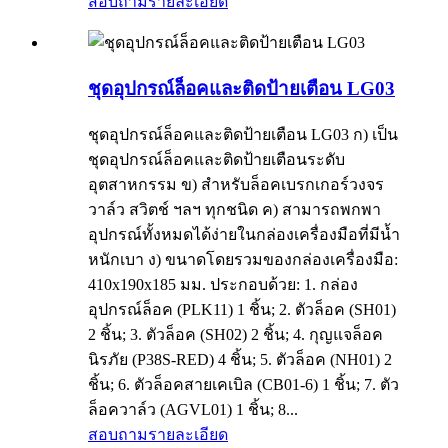
สอบถาม
รายละเอียด
ชุดอุปกรณ์ล็อคและติดป้ายเตือน LG03
ชุดอุปกรณ์ล็อคและติดป้ายเตือน LG03 ก) เป็น
ชุดอุปกรณ์ล็อคและติดป้ายเตือนระดับ
อุตสาหกรรม ข) สำหรับล็อคเบรกเกอร์วงจร
วาล์ว สวิตช์ ฯลฯ ทุกชนิด ค) สามารถพกพา
อุปกรณ์ทั้งหมดได้ง่ายในกล่องเครื่องมือที่มีน้ำ
หนักเบา ง) ขนาดโดยรวมของกล่องเครื่องมือ:
410x190x185 มม. ประกอบด้วย: 1. กล่อง
อุปกรณ์ล็อค (PLK11) 1 ชิ้น; 2. ตัวล็อค (SH01)
2 ชิ้น; 3. ตัวล็อค (SH02) 2 ชิ้น; 4. กุญแจล็อค
นิรภัย (P38S-RED) 4 ชิ้น; 5. ตัวล็อค (NH01) 2
ชิ้น; 6. ตัวล็อคสายเคเบิล (CB01-6) 1 ชิ้น; 7. ตัว
ล็อควาล์ว (AGVL01) 1 ชิ้น; 8...
สอบถาม
รายละเอียด