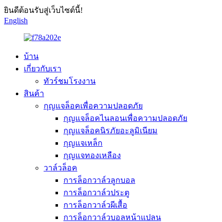
ยินดีต้อนรับสู่เว็บไซต์นี้!
English
บ้าน
เกี่ยวกับเรา
ทัวร์ชมโรงงาน
สินค้า
กุญแจล็อคเพื่อความปลอดภัย
กุญแจล็อคไนลอนเพื่อความปลอดภัย
กุญแจล็อคนิรภัยอะลูมิเนียม
กุญแจเหล็ก
กุญแจทองเหลือง
วาล์วล็อค
การล็อกวาล์วลูกบอล
การล็อกวาล์วประตู
การล็อกวาล์วผีเสื้อ
การล็อกวาล์วบอลหน้าแปลน