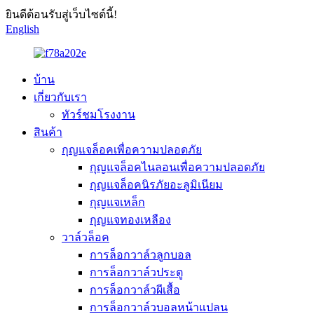
ยินดีต้อนรับสู่เว็บไซต์นี้!
English
บ้าน
เกี่ยวกับเรา
ทัวร์ชมโรงงาน
สินค้า
กุญแจล็อคเพื่อความปลอดภัย
กุญแจล็อคไนลอนเพื่อความปลอดภัย
กุญแจล็อคนิรภัยอะลูมิเนียม
กุญแจเหล็ก
กุญแจทองเหลือง
วาล์วล็อค
การล็อกวาล์วลูกบอล
การล็อกวาล์วประตู
การล็อกวาล์วผีเสื้อ
การล็อกวาล์วบอลหน้าแปลน