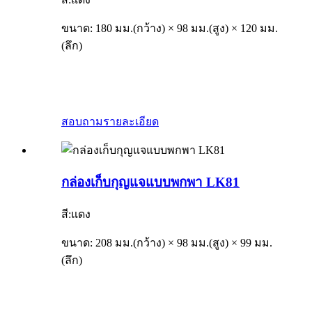
ขนาด: 180 มม.(กว้าง) × 98 มม.(สูง) × 120 มม.
(ลึก)
สอบถาม
รายละเอียด
กล่องเก็บกุญแจแบบพกพา LK81
สี:แดง
ขนาด: 208 มม.(กว้าง) × 98 มม.(สูง) × 99 มม.
(ลึก)