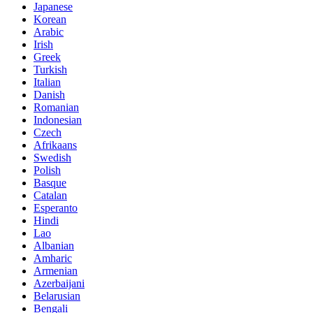
Japanese
Korean
Arabic
Irish
Greek
Turkish
Italian
Danish
Romanian
Indonesian
Czech
Afrikaans
Swedish
Polish
Basque
Catalan
Esperanto
Hindi
Lao
Albanian
Amharic
Armenian
Azerbaijani
Belarusian
Bengali