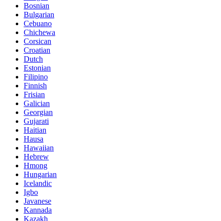
Bosnian
Bulgarian
Cebuano
Chichewa
Corsican
Croatian
Dutch
Estonian
Filipino
Finnish
Frisian
Galician
Georgian
Gujarati
Haitian
Hausa
Hawaiian
Hebrew
Hmong
Hungarian
Icelandic
Igbo
Javanese
Kannada
Kazakh