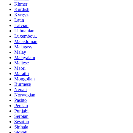
Khmer
Kurdish
Kyrgyz
Latin
Latvian
Lithuanian
Luxembou..
Macedonian
Malagasy
Malay
Malayalam
Maltese
Maori
Marathi
Mongolian
Burmese
Nepali
Norwegian
Pashto
Persian
Punjabi
Serbian
Sesotho
Sinhala
Slovak