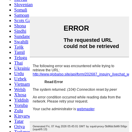
Slovenian
Somali
Samoan
Scots Gaelic
Shona
Sindhi
Sundanese
Swahili
Tajik
Tamil
Telugu
Thai
Ukrainian
Urdu
Uzbek
Vietnamese
Welsh
Xhosa
Yiddish
Yoruba
Zulu
Kinyarwanda
Tatar
Oriya
Turkmen